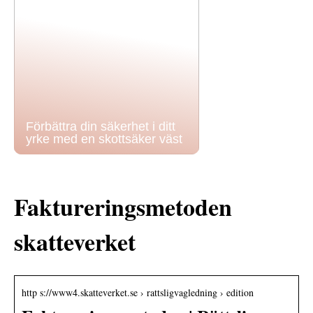
Förbättra din säkerhet i ditt
yrke med en skottsäker väst
Faktureringsmetoden
skatteverket
http s://www4.skatteverket.se › rattsligvagledning › edition