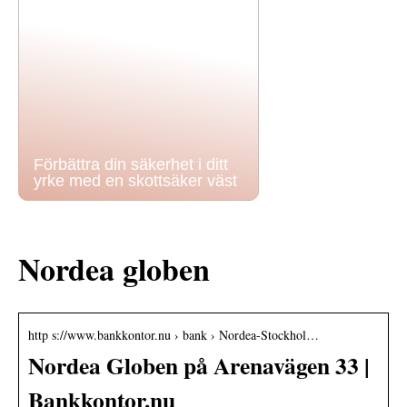
Förbättra din säkerhet i ditt
yrke med en skottsäker väst
Nordea globen
http s://www.bankkontor.nu › bank › Nordea-Stockhol…
Nordea Globen på Arenavägen 33 |
Bankkontor.nu