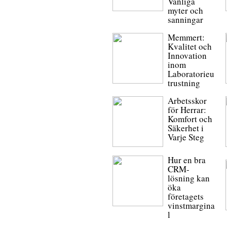
Vanliga
myter och
sanningar
Memmert:
Kvalitet och
Innovation
inom
Laboratorieu
trustning
Arbetsskor
för Herrar:
Komfort och
Säkerhet i
Varje Steg
Hur en bra
CRM-
lösning kan
öka
företagets
vinstmargina
l