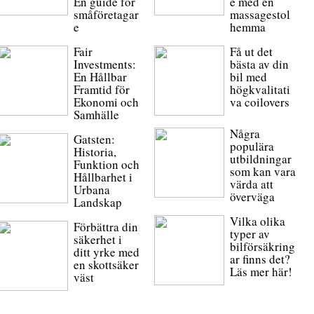
En guide för
e med en
småföretagar
massagestol
e
hemma
Fair
Få ut det
Investments:
bästa av din
En Hållbar
bil med
Framtid för
högkvalitati
Ekonomi och
va coilovers
Samhälle
Några
Gatsten:
populära
Historia,
utbildningar
Funktion och
som kan vara
Hållbarhet i
värda att
Urbana
överväga
Landskap
Vilka olika
Förbättra din
typer av
säkerhet i
bilförsäkring
ditt yrke med
ar finns det?
en skottsäker
Läs mer här!
väst