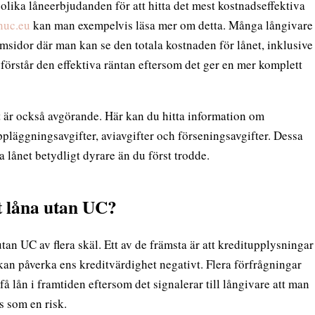
a olika låneerbjudanden för att hitta det mest kostnadseffektiva
anuc.eu
kan man exempelvis läsa mer om detta. Många långivare
emsidor där man kan se den totala kostnaden för lånet, inklusive
du förstår den effektiva räntan eftersom det ger en mer komplett
let är också avgörande. Här kan du hitta information om
ppläggningsavgifter, aviavgifter och förseningsavgifter. Dessa
 lånet betydligt dyrare än du först trodde.
t låna utan UC?
tan UC av flera skäl. Ett av de främsta är att kreditupplysningar
an påverka ens kreditvärdighet negativt. Flera förfrågningar
få lån i framtiden eftersom det signalerar till långivare att man
s som en risk.