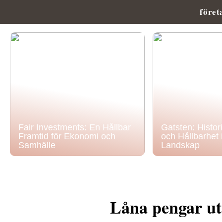
föret
Fair Investments: En Hållbar
Gatsten: Histor
Framtid för Ekonomi och
och Hållbarhet
Samhälle
Landskap
Låna pengar u