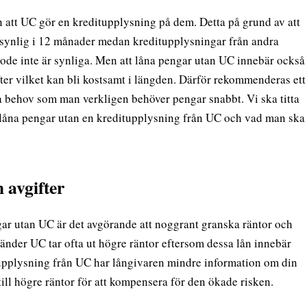
tan att UC gör en kreditupplysning på dem. Detta på grund av att
 synlig i 12 månader medan kreditupplysningar från andra
ode inte är synliga. Men att låna pengar utan UC innebär också
fter vilket kan bli kostsamt i längden. Därför rekommenderas ett
a behov som man verkligen behöver pengar snabbt. Vi ska titta
t låna pengar utan en kreditupplysning från UC och vad man ska
 avgifter
ar utan UC är det avgörande att noggrant granska räntor och
vänder UC tar ofta ut högre räntor eftersom dessa lån innebär
tupplysning från UC har långivaren mindre information om din
ill högre räntor för att kompensera för den ökade risken.