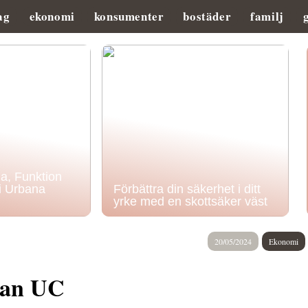
ag
ekonomi
konsumenter
bostäder
familj
ia, Funktion
 i Urbana
Förbättra din säkerhet i ditt
yrke med en skottsäker väst
20/05/2024
Ekonomi
tan UC